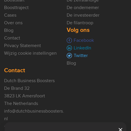
Boosttraject
De ondernemer
Cases
De investeerder
Over ons
De filantroop
Volg ons
Blog
Contact
Facebook
Privacy Statement
LinkedIn
Wijzig cookie instellingen
Twitter
Blog
Contact
Dutch Business Boosters
De Brand 32
3823 LK Amersfoort
The Netherlands
info@dutchbusinessboosters.
nl
+31(0)33 8200264