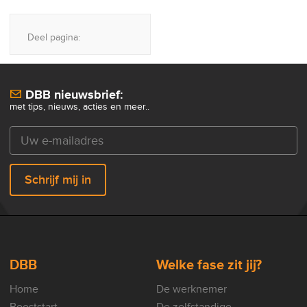
Deel pagina:
DBB nieuwsbrief:
met tips, nieuws, acties en meer..
Schrijf mij in
DBB
Welke fase zit jij?
Home
De werknemer
Booststart
De zelfstandige