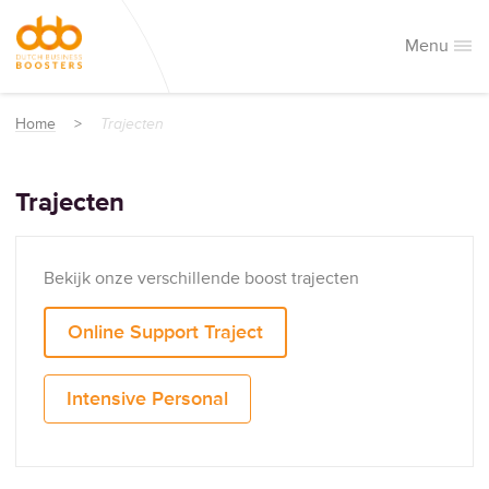
Menu
HOME
Home
>
Trajecten
TRAJECTEN
Trajecten
BLOG
ONLINE SUPPORT TRAJECT
NIEUWS
INTENSIVE
Bekijk onze verschillende boost trajecten
OVER ONS
Online Support Traject
CONTACT
ONZE WERKWIJZE
Intensive Personal
WAAROM DBB
TRAJECTEN