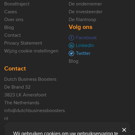
Boosttraject
De ondernemer
Cases
De investeerder
Over ons
De filantroop
Volg ons
Blog
Contact
Facebook
Privacy Statement
LinkedIn
Wijzig cookie instellingen
Twitter
Blog
Contact
Dutch Business Boosters
De Brand 32
3823 LK Amersfoort
The Netherlands
info@dutchbusinessboosters.
nl
+31(0)33 8200264
Close
Wij gebruiken cookies om uw gebruikservaring te