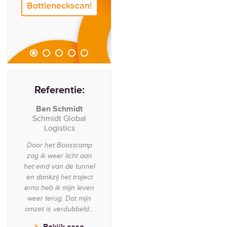
Bottleneckscan!
Referentie:
Referentie:
Ben Schmidt
Ben Schmidt
Schmidt Global
Schmidt Global
Logistics
Logistics
Door het Boostcamp
Door het Boostcamp
zag ik weer licht aan
zag ik weer licht aan
het eind van de tunnel
het eind van de tunnel
en dankzij het traject
en dankzij het traject
erna heb ik mijn leven
erna heb ik mijn leven
weer terug. Dat mijn
weer terug. Dat mijn
omzet is verdubbeld...
omzet is verdubbeld...
Bekijk case
Bekijk case