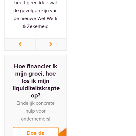
heeft geen idee wat
van het MKB worstelt
de gevolgen zijn van
structureel met
de nieuwe Wet Werk
cashflow.
& Zekerheid
Hoe financier ik
Jouw
mijn groei, hoe
ondernemersvrijheid
los ik mijn
begint hier!
liquiditeitskrapte
Doe de bottleneck
op?
scan
Eindelijk concrete
Ik breek door mijn
hulp voor
plafond heen
ondernemers!
Doe de